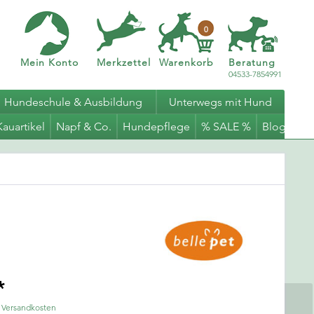
0
Mein Konto
Merkzettel
Warenkorb
Beratung
04533-7854991
Hundeschule & Ausbildung
Unterwegs mit Hund
Kauartikel
Napf & Co.
Hundepflege
% SALE %
Blog
*
. Versandkosten