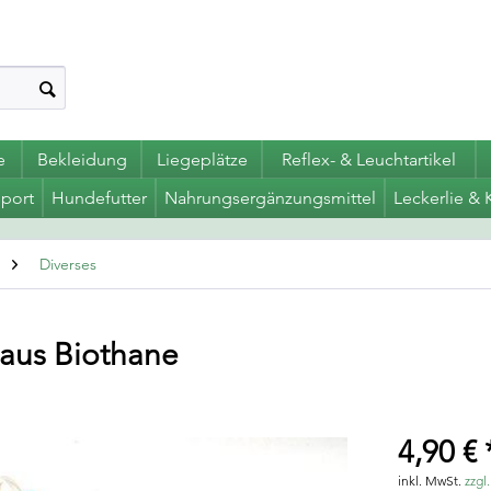
e
Bekleidung
Liegeplätze
Reflex- & Leuchtartikel
port
Hundefutter
Nahrungsergänzungsmittel
Leckerlie & 
Diverses
 aus Biothane
4,90 € 
inkl. MwSt.
zzgl