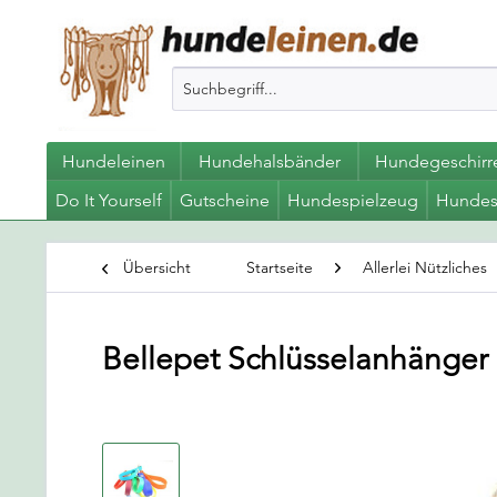
Hundeleinen
Hundehalsbänder
Hundegeschirr
Do It Yourself
Gutscheine
Hundespielzeug
Hundes
Übersicht
Startseite
Allerlei Nützliches
Bellepet Schlüsselanhänger