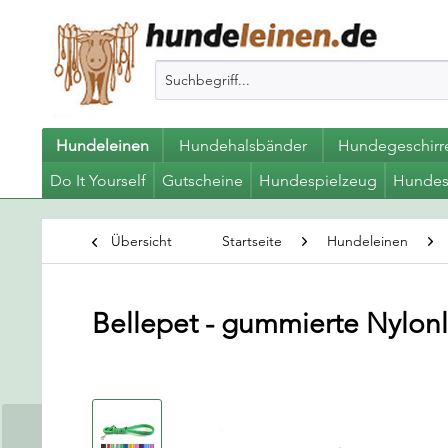
Hundeleinen
Hundehalsbänder
Hundegeschirr
Do It Yourself
Gutscheine
Hundespielzeug
Hundes
Übersicht
Startseite
Hundeleinen
Bellepet - gummierte Nylon