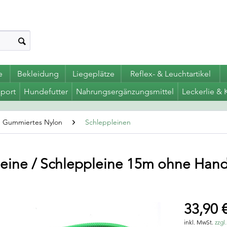
e
Bekleidung
Liegeplätze
Reflex- & Leuchtartikel
port
Hundefutter
Nahrungsergänzungsmittel
Leckerlie & 
Gummiertes Nylon
Schleppleinen
leine / Schleppleine 15m ohne Hand
33,90 €
inkl. MwSt.
zzgl