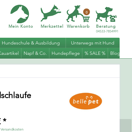
0
Mein Konto
Merkzettel
Warenkorb
Beratung
04533-7854991
Hundeschule & Ausbildung
Unterwegs mit Hund
Kauartikel
Napf & Co.
Hundepflege
% SALE %
Blog
schlaufe
 *
. Versandkosten