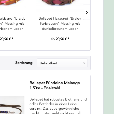
alsband "Braidy
Bellepet Halsband "Braidy
Bellepe
h" Messing mit
Farbrausch" Messing mit
"Farbrausch
arbenem Leder
dunkelbraunem Leder
mit dunkel
20,90 € *
ab 20,90 € *
ab 1
Sortierung:
Bellepet Führleine Melange
1,50m - Edelstahl
Bellepet hat robustes Biothane und
edles Fettleder in einer Leine
vereint! Das außergewöhnliche
Flechtmuster sieht nicht nur toll