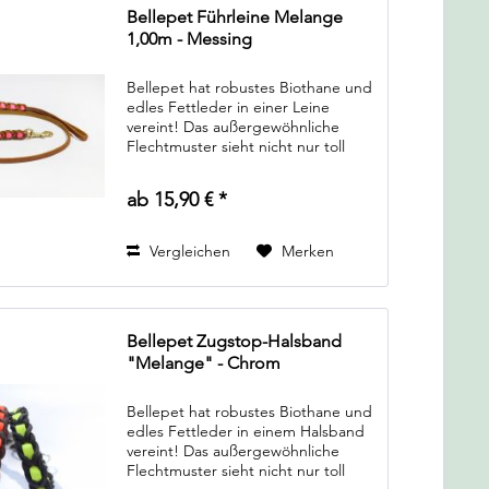
Bellepet Führleine Melange
1,00m - Messing
Bellepet hat robustes Biothane und
edles Fettleder in einer Leine
vereint! Das außergewöhnliche
Flechtmuster sieht nicht nur toll
aus, es ermöglicht auch unzähle
Farbkombinationen. Von schlichten
ab 15,90 € *
dunklen Farben, zum Beispiel...
Vergleichen
Merken
Bellepet Zugstop-Halsband
"Melange" - Chrom
Bellepet hat robustes Biothane und
edles Fettleder in einem Halsband
vereint! Das außergewöhnliche
Flechtmuster sieht nicht nur toll