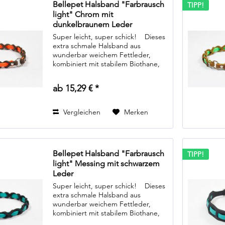
Bellepet Halsband "Farbrausch
TIPP!
light" Chrom mit
dunkelbraunem Leder
Super leicht, super schick! Dieses
extra schmale Halsband aus
wunderbar weichem Fettleder,
kombiniert mit stabilem Biothane,
ist das optimale Halsband für
leichtführige Hunde, die nur "pro
ab 15,29 € *
forma" ein Halsband...
Vergleichen
Merken
Bellepet Halsband "Farbrausch
TIPP!
light" Messing mit schwarzem
Leder
Super leicht, super schick! Dieses
extra schmale Halsband aus
wunderbar weichem Fettleder,
kombiniert mit stabilem Biothane,
ist das optimale Halsband für