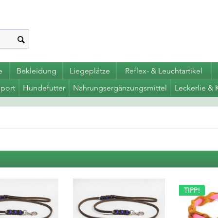
e
Bekleidung
Liegeplätze
Reflex- & Leuchtartikel
port
Hundefutter
Nahrungsergänzungsmittel
Leckerlie & 
TIPP!