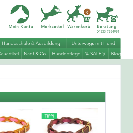
0
Mein Konto
Merkzettel
Warenkorb
Beratung
04533-7854991
Hundeschule & Ausbildung
Unterwegs mit Hund
Kauartikel
Napf & Co.
Hundepflege
% SALE %
Blog
TIPP!
TIPP!