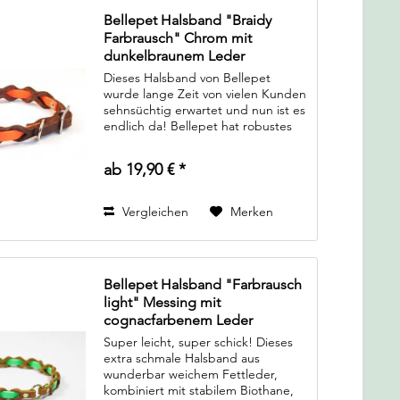
Bellepet Halsband "Braidy
Farbrausch" Chrom mit
dunkelbraunem Leder
Dieses Halsband von Bellepet
wurde lange Zeit von vielen Kunden
sehnsüchtig erwartet und nun ist es
endlich da! Bellepet hat robustes
Biothane und edles Fettleder in
einem Halsband vereint! Das
ab 19,90 € *
außergewöhnliche Flechtmuster
sieht nicht...
Vergleichen
Merken
Bellepet Halsband "Farbrausch
light" Messing mit
cognacfarbenem Leder
Super leicht, super schick! Dieses
extra schmale Halsband aus
wunderbar weichem Fettleder,
kombiniert mit stabilem Biothane,