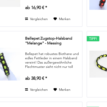
aus, es ermöglicht auch unzähle
Farbkombinationen. Von schlichten
ab 16,90 € *
dunklen Farben, zum Beispiel...
Vergleichen
Merken
Bellepet Zugstop-Halsband
TIPP!
"Melange" - Messing
Bellepet hat robustes Biothane und
edles Fettleder in einem Halsband
vereint! Das außergewöhnliche
Flechtmuster sieht nicht nur toll
aus, es ermöglicht auch unzähle
Farbkombinationen. Von schlichten
ab 38,90 € *
dunklen Farben, zum Beispiel...
Vergleichen
Merken