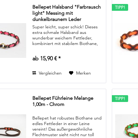
Bellepet Halsband "Farbrausch
TIPP!
light" Messing mit
dunkelbraunem Leder
Super leicht, super schick! Dieses
extra schmale Halsband aus
wunderbar weichem Fettleder,
kombiniert mit stabilem Biothane,
ist das optimale Halsband für
leichtführige Hunde, die nur "pro
ab 15,90 € *
forma" ein Halsband brauchen.
Auch für...
Vergleichen
Merken
Bellepet Führleine Melange
TIPP!
1,00m - Chrom
Bellepet hat robustes Biothane und
edles Fettleder in einer Leine
vereint! Das außergewöhnliche
Flechtmuster sieht nicht nur toll