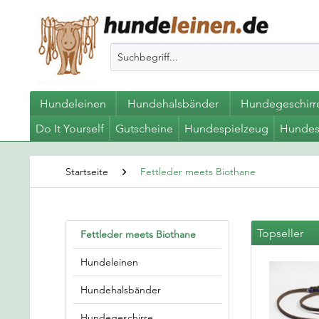
Hundeleinen
Hundehalsbänder
Hundegeschirr
Do It Yourself
Gutscheine
Hundespielzeug
Hundes
Startseite
Fettleder meets Biothane
Topseller
Fettleder meets Biothane
Hundeleinen
Hundehalsbänder
Hundegeschirre