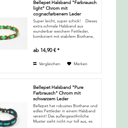
Bellepet Halsband "Farbrausch
light" Chrom mit
cognacfarbenem Leder
Super leicht, super schick! Dieses
extra schmale Halsband aus
wunderbar weichem Fettleder,
kombiniert mit stabilem Biothane,
ist das optimale Halsband für
leichtführige Hunde, die nur "pro
ab 14,90 € *
forma" ein Halsband...
Vergleichen
Merken
Bellepet Halsband "Pure
Farbrausch" Chrom mit
schwarzem Leder
Bellepet hat robustes Biothane und
edles Fettleder in einem Halsband
vereint! Das außergewöhnliche
Muster sieht nicht nur toll aus, es
ermöglicht auch unzählige