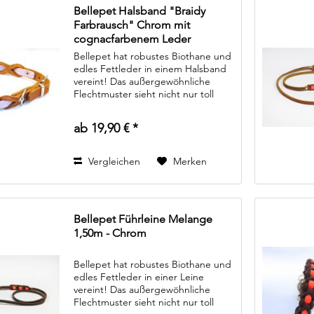
Bellepet Halsband "Braidy
Farbrausch" Chrom mit
cognacfarbenem Leder
Bellepet hat robustes Biothane und
edles Fettleder in einem Halsband
vereint! Das außergewöhnliche
Flechtmuster sieht nicht nur toll
aus, es ermöglicht auch unzähle
Farbkombinationen. Von schlichten
ab 19,90 € *
dunklen Farben, zum Beispiel...
Vergleichen
Merken
Bellepet Führleine Melange
1,50m - Chrom
Bellepet hat robustes Biothane und
edles Fettleder in einer Leine
vereint! Das außergewöhnliche
Flechtmuster sieht nicht nur toll