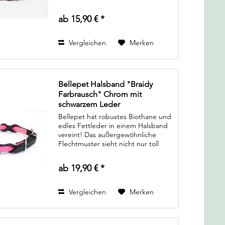
ist das optimale Halsband für
leichtführige Hunde, die nur "pro
ab 15,90 € *
forma" ein Halsband brauchen.
Auch für...
Vergleichen
Merken
Bellepet Halsband "Braidy
Farbrausch" Chrom mit
schwarzem Leder
Bellepet hat robustes Biothane und
edles Fettleder in einem Halsband
vereint! Das außergewöhnliche
Flechtmuster sieht nicht nur toll
aus, es ermöglicht auch unzähle
Farbkombinationen. Von schlichten
ab 19,90 € *
dunklen Farben bis hin zu
knalligen...
Vergleichen
Merken