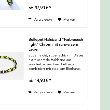
aus, es ermöglicht auch unzähle
Farbkombinationen. Von schlichten
ab 37,90 € *
dunklen Farben, zum Beispiel...
Vergleichen
Merken
Bellepet Halsband "Farbrausch
light" Chrom mit schwarzem
Leder
Super leicht, super schick! Dieses
extra schmale Halsband aus
wunderbar weichem Fettleder,
kombiniert mit stabilem Biothane,
ist das optimale Halsband für
leichtführige Hunde, die nur "pro
ab 14,90 € *
forma" ein Halsband...
Vergleichen
Merken