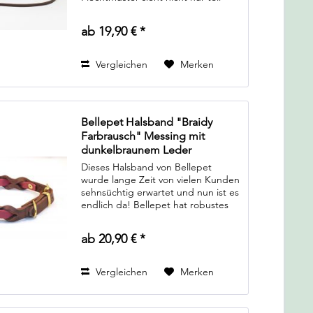
aus, es ermöglicht auch unzähle
Farbkombinationen. Von schlichten
ab 19,90 € *
dunklen Farben, zum Beispiel...
Vergleichen
Merken
Bellepet Halsband "Braidy
Farbrausch" Messing mit
dunkelbraunem Leder
Dieses Halsband von Bellepet
wurde lange Zeit von vielen Kunden
sehnsüchtig erwartet und nun ist es
endlich da! Bellepet hat robustes
Biothane und edles Fettleder in
einem Halsband vereint! Das
ab 20,90 € *
außergewöhnliche Flechtmuster
sieht nicht...
Vergleichen
Merken