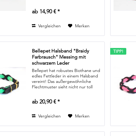
aus, es ermöglicht auch unzähle
Farbkombinationen. Von schlichten
ab 14,90 € *
dunklen Farben, zum Beispiel...
Vergleichen
Merken
Bellepet Halsband "Braidy
TIPP!
Farbrausch" Messing mit
schwarzem Leder
Bellepet hat robustes Biothane und
edles Fettleder in einem Halsband
vereint! Das außergewöhnliche
Flechtmuster sieht nicht nur toll
aus, es ermöglicht auch unzähle
Farbkombinationen. Von schlichten
ab 20,90 € *
dunklen Farben, zum Beispiel...
Vergleichen
Merken