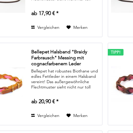
aus, es ermöglicht auch unzähle
Farbkombinationen. Von schlichten
ab 17,90 € *
dunklen Farben, zum Beispiel...
Vergleichen
Merken
Bellepet Halsband "Braidy
TIPP!
Farbrausch" Messing mit
cognacfarbenem Leder
Bellepet hat robustes Biothane und
edles Fettleder in einem Halsband
vereint! Das außergewöhnliche
Flechtmuster sieht nicht nur toll
aus, es ermöglicht auch unzähle
Farbkombinationen. Von schlichten
ab 20,90 € *
dunklen Farben, zum Beispiel...
Vergleichen
Merken