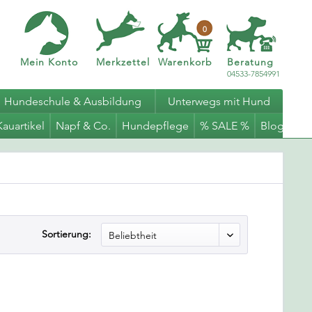
0
Mein Konto
Merkzettel
Warenkorb
Beratung
04533-7854991
Hundeschule & Ausbildung
Unterwegs mit Hund
Kauartikel
Napf & Co.
Hundepflege
% SALE %
Blog
Sortierung: