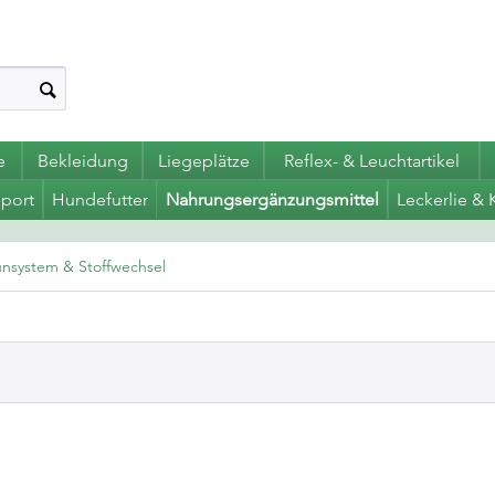
e
Bekleidung
Liegeplätze
Reflex- & Leuchtartikel
port
Hundefutter
Nahrungsergänzungsmittel
Leckerlie & 
nsystem & Stoffwechsel