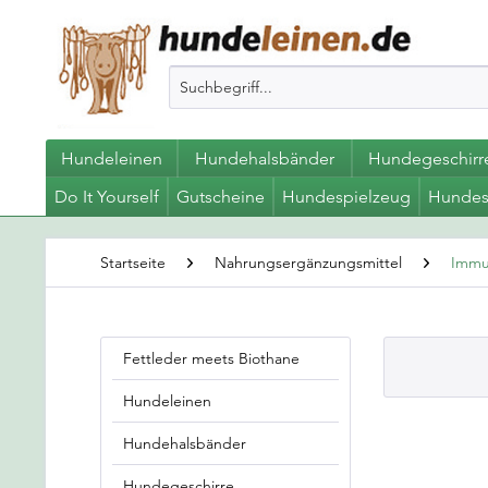
Hundeleinen
Hundehalsbänder
Hundegeschirr
Do It Yourself
Gutscheine
Hundespielzeug
Hundes
Startseite
Nahrungsergänzungsmittel
Immu
Fettleder meets Biothane
Hundeleinen
Hundehalsbänder
Hundegeschirre