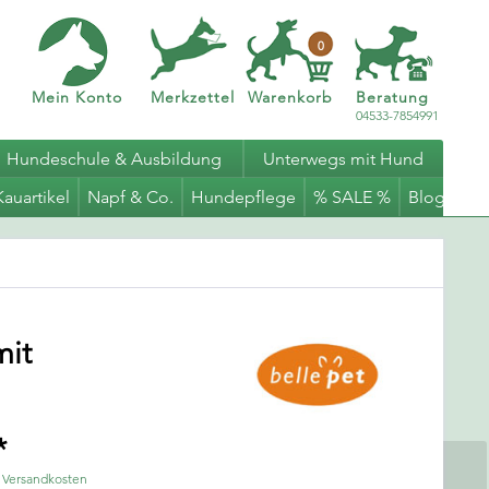
0
Mein Konto
Merkzettel
Warenkorb
Beratung
04533-7854991
Hundeschule & Ausbildung
Unterwegs mit Hund
Kauartikel
Napf & Co.
Hundepflege
% SALE %
Blog
mit
*
. Versandkosten