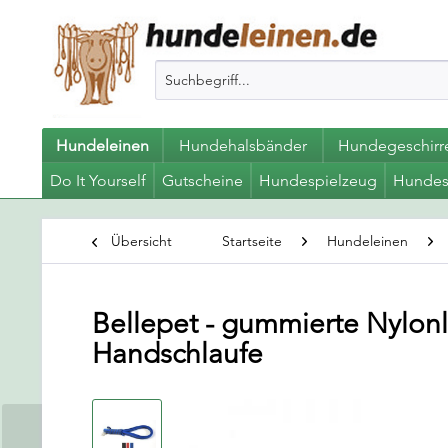
Hundeleinen
Hundehalsbänder
Hundegeschirr
Do It Yourself
Gutscheine
Hundespielzeug
Hundes
Übersicht
Startseite
Hundeleinen
Bellepet - gummierte Nylon
Handschlaufe