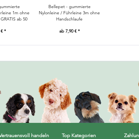
 gummierte
Bellepet - gummierte
hrleine 1m ohne
Nylonleine / Führleine 3m ohne
 GRATIS ab 50
Handschlaufe
tellwert
 € *
ab 7,90 € *
Vertrauensvoll handeln
Top Kategorien
Zahlun