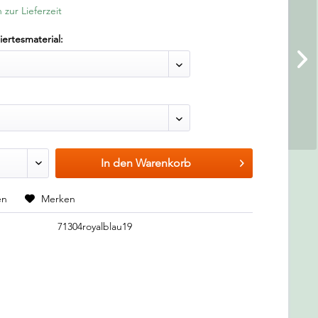
 zur Lieferzeit
ertesmaterial:
In den
Warenkorb
en
Merken
71304royalblau19