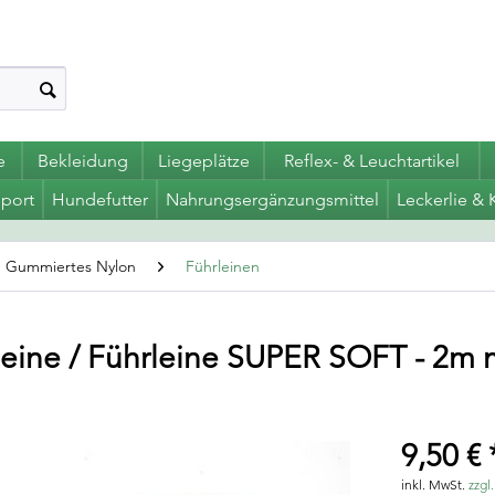
e
Bekleidung
Liegeplätze
Reflex- & Leuchtartikel
port
Hundefutter
Nahrungsergänzungsmittel
Leckerlie & 
Gummiertes Nylon
Führleinen
leine / Führleine SUPER SOFT - 2m 
9,50 € 
inkl. MwSt.
zzgl